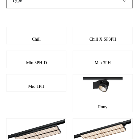
Type
Pendant Lights
Built-in luminaires
Linear lights
Chill
Chill X SP3PH
Outdoor luminaires
Track systems
Emergency lights
Mio 3PH-D
Mio 3PH
Surface-mounted luminaires
Mio 1PH
Rony