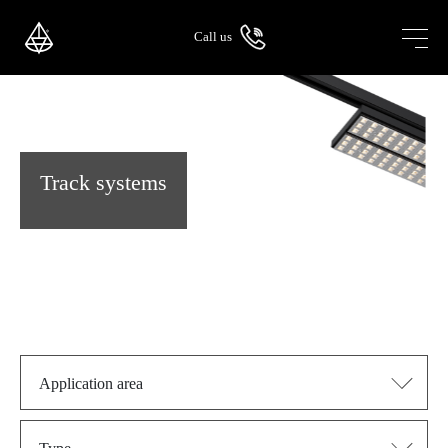
Skip
to
Call us
content
Track systems
Application area