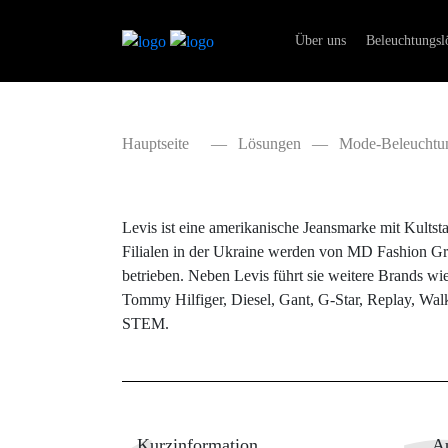
Skip
Professione
to
Über uns
Beleuchtungsl
Industriebe
content
Bürobeleuc
Hauptseite
—
Lösungen
—
Mode-Beleuchtu
Levis ist eine amerikanische Jeansmarke mit Kultsta
Filialen in der Ukraine werden von MD Fashion G
betrieben. Neben Levis führt sie weitere Brands wi
Tommy Hilfiger, Diesel, Gant, G-Star, Replay, Wal
STEM.
Kurzinformation
A