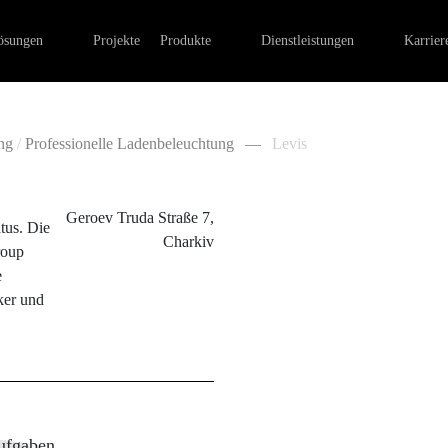
lle Ladenbeleuchtung
Linearleuchten
Elektroinstallation im Ladenb
ösungen
Projekte
Produkte
Dienstleistungen
Karrier
leuchtung
Außenbeleuchtung
Lichtdesign, Entwicklung von
htung
Pendelleuchten
Lichtinstallation und -sanieru
Notbeleuchtung
Steuerungssysteme
ng
/
Professionelle Ladenbeleuchtung
—
Levis
Stromschienenstrahler
Geroev Truda Straße 7,
tus. Die
Charkiv
roup
e
ker und
ufgaben