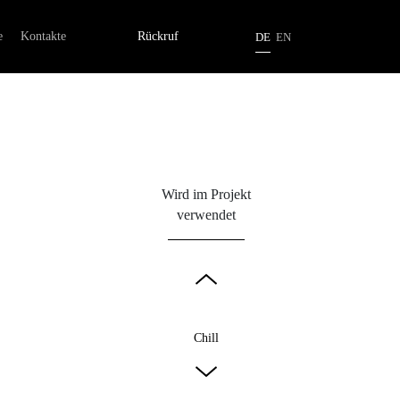
au
e
Kontakte
Rückruf
DE
EN
 Lichtkonzepten
ng
Wird im Projekt
verwendet
Chill